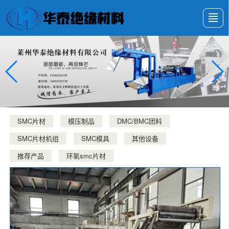
很遗憾，因您的浏览器版本过低导致无法获得最佳浏览体验，推荐下载安装谷歌浏览器！
首页
产品展示
新闻动态
公司介绍
厂房设备
展会展示
留言反馈
联系我们
SMC片材
模压制品
DMC/BMC团料
SMC片材机组
SMC模具
其他设备
推荐产品
环氧smc片材