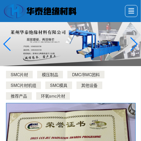
很遗憾，因您的浏览器版本过低导致无法获得最佳浏览体验，推荐下载安装谷歌浏览器！
首页
产品展示
新闻动态
公司介绍
厂房设备
展会展示
留言反馈
联系我们
SMC片材
模压制品
DMC/BMC团料
SMC片材机组
SMC模具
其他设备
推荐产品
环氧smc片材