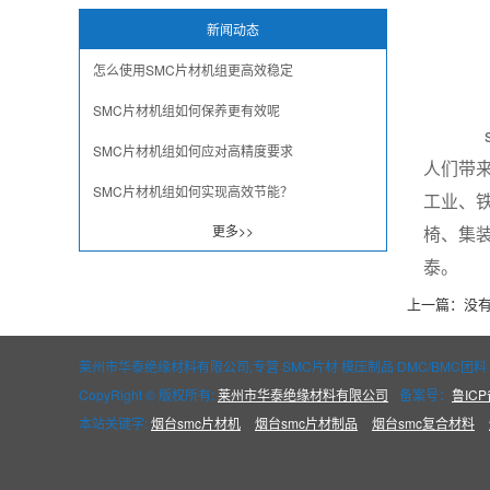
新闻动态
怎么使用SMC片材机组更高效稳定
SMC片材机组如何保养更有效呢
sm
SMC片材机组如何应对高精度要求
人们带来
SMC片材机组如何实现高效节能？
工业、
更多>>
椅、集装
泰。
上一篇：没
莱州市华泰绝缘材料有限公司,专营 SMC片材 模压制品 DMC/BMC团料
CopyRight © 版权所有:
莱州市华泰绝缘材料有限公司
备案号：
鲁ICP
本站关键字:
烟台smc片材机
烟台smc片材制品
烟台smc复合材料